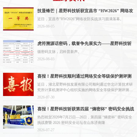
技显锋芒｜星野科技斩获宜昌市 “HW2026” 网络攻
防实战演习一等奖
近日，宜昌市“HW2026”网络攻防实战演习圆满落幕。
2026-08-05
虎符溯源话密码，载誉争先展实力——星野科技斩
获全国密码科普竞赛二等奖
循密码文脉，启科普新声。
2026-08-03
喜报！星野科技顺利通过网络安全等级保护测评测
量审核
近日，湖北星野科技发展有限公司顺利通过华北计算技术研
究所计算机测评中心组织实施的网络安全等级保护测评测量
审核，
2026-07-30
喜报！星野科技斩获第四届 “熵密杯” 密码安全挑战
赛优胜奖
热烈祝贺2026年7月25日—26日，第四届 “熵密杯” 密码安全
挑战赛暨 2026 密码安全论坛在山东济南隆
2026-07-27