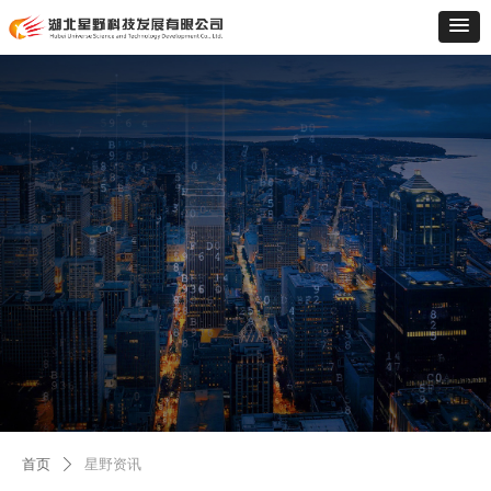
首页
星野资讯
ꄲ