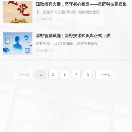
汲取榜样力量，坚守初心担当——星野科技党员集
中收看建党105周年大会
七一建党节七月骄阳灼灼，党旗熠熠生辉。
2026-07-01
星野智脑赋能｜星野技术知识库正式上线
星野智脑・以 AI 聚知识，以智慧筑壁垒
2026-06-16
上一页
1
2
3
4
5
下一页