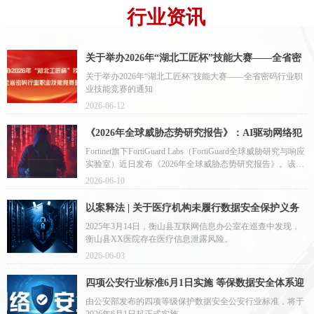
行业资讯
关于举办2026年“湖北工匠杯”技能大赛——全省密
码行业职业技能竞赛的通知
关于举办2026年“湖北工匠杯”技能大赛——全省密码行业职
业技能竞赛的通知
2026-06-12
《2026年全球威胁态势研究报告》：AI驱动网络犯
罪数量飙升，勒索软件受害者年增389%
Fortinet旗下FortiGuard Labs（FortiGuard全球威胁研究与响应
实验室）近日发布《2026年全球威胁态势研究报告》。该报
告概述了2025年至今的活跃威胁态势及演进趋势，并基于
2026-06-10
MITRE ATT\x26amp;CK框架对当前的网络攻击战术进行了全
维度剖析。
以案释法 | 关于医疗机构未履行数据安全保护义务
问题的监督机制
2025年3月14日，衡山县互联网信息办公室在巡查中发现，
衡山县XX医院存在医疗信息泄露风险。
2026-06-03
四项公安行业标准6月1日实施 等保数据安全体系迎
来新升级
由公安部发布的四项等级保护数据安全公安行业标准，将于
2026年6月1日起正式实施。