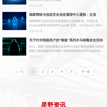
2026-05-28
国家网络与信息安全信息通报中心通报：主流
JavaScript软件包管理平台npm遭供应链投毒攻击
国家网络与信息安全信息通报中心监测发现，全球主流
JavaScript软件包管理平台npm遭“沙虫”（Shai-Hulud）供应链
投毒攻击
2026-05-26
关于针对我国用户的“银狐”系列木马病毒攻击活动
的预警报告
近日，国家计算机病毒应急处理中心和计算机病毒防治技术
国家工程实验室依托国家计算机病毒协同分析平台捕获多个
木马病毒恶意程序。经分析，发现这些木马病毒均为针对我
2026-05-21
国用户的“银狐”木马病毒攻击活动的最新变种。
上一页
1
2
3
4
5
下一页
星野资讯